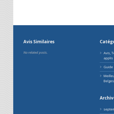
Avis Similaires
Catégo
No related posts.
Avis, 
applis
Guide 
Meille
Belges
Archiv
septe