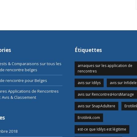
ries
Étiquettes
Tests & Comparaisons sur tous les
arnaques sur les application de
 de rencontre belges
rencontres
de rencontre pour Belges
avis sur Idilys
avis sur Infidele
ures Applications de Rencontres
avis sur RencontresHorsMariage
: Avis & Classement
avis sur SnapAdultere
Erotilin
es
Erotilink.com
est-ce que Idilys est légitime
mbre 2018