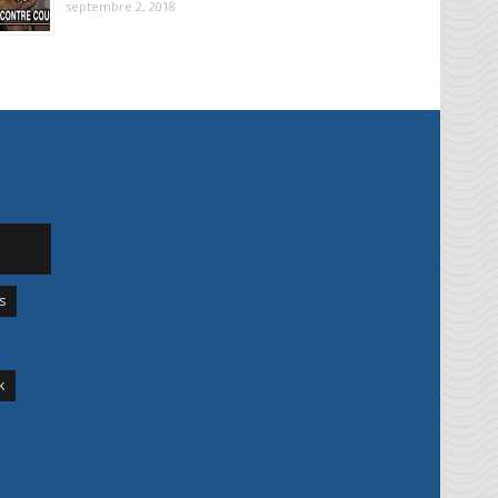
septembre 2, 2018
s
k