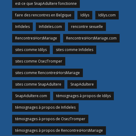
est-ce que SnapAdultere fonctionne
faire des rencontres en Belgique
Idilys
Idilys.com
Infideles
Infideles.com
rencontre sexuelle
RencontresHorsMariage
RencontresHorsMariage.com
sites comme Idilys
sites comme Infideles
sites comme OsezTromper
sites comme RencontresHorsMariage
sites comme SnapAdultere
SnapAdultere
SnapAdultere.com
témoignages à propos de Idilys
témoignages à propos de Infideles
témoignages à propos de OsezTromper
témoignages à propos de RencontresHorsMariage