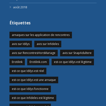
août 2018
Étiquettes
arnaques sur les application de rencontres
avis sur Idilys
avis sur Infideles
avis sur RencontresHorsMariage
avis sur SnapAdultere
Erotilink
Erotilink.com
est-ce que Idilys est légitime
est-ce que Idilys est réel
est-ce que Idilys est une arnaque
est-ce que Idilys fonctionne
est-ce que Infideles est légitime