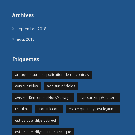
Archives
septembre 2018
août 2018
Étiquettes
arnaques sur les application de rencontres
avis sur Idilys
avis sur Infideles
avis sur RencontresHorsMariage
avis sur SnapAdultere
Erotilink
Erotilink.com
est-ce que Idilys est légitime
est-ce que Idilys est réel
est-ce que Idilys est une arnaque