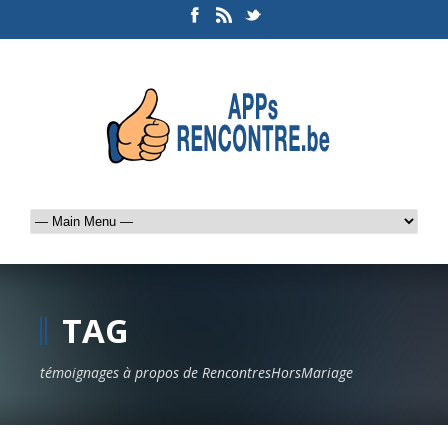
TAG
témoignages à propos de RencontresHorsMariage