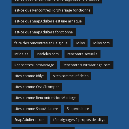
est-ce que RencontresHorsMariage fonctionne
est-ce que SnapAdultere est une arnaque
est-ce que SnapAdultere fonctionne
faire des rencontres en Belgique
Idilys
Idilys.com
Infideles
Infideles.com
rencontre sexuelle
RencontresHorsMariage
RencontresHorsMariage.com
sites comme Idilys
sites comme Infideles
sites comme OsezTromper
sites comme RencontresHorsMariage
sites comme SnapAdultere
SnapAdultere
SnapAdultere.com
témoignages à propos de Idilys