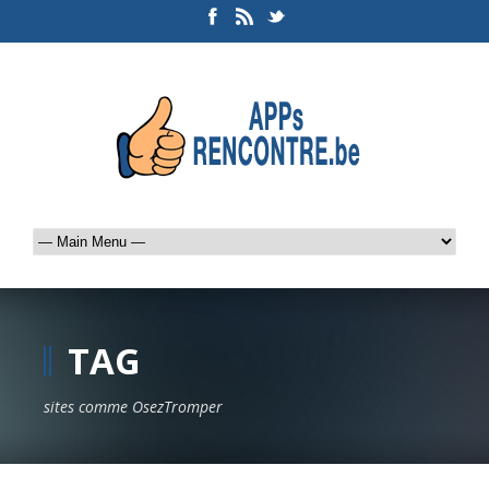
TAG
sites comme OsezTromper