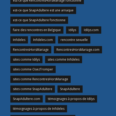
est-ce que RencontresHorsMariage fonctionne
est-ce que SnapAdultere est une arnaque
est-ce que SnapAdultere fonctionne
faire des rencontres en Belgique
Idilys
Idilys.com
Infideles
Infideles.com
rencontre sexuelle
RencontresHorsMariage
RencontresHorsMariage.com
sites comme Idilys
sites comme Infideles
sites comme OsezTromper
sites comme RencontresHorsMariage
sites comme SnapAdultere
SnapAdultere
SnapAdultere.com
témoignages à propos de Idilys
témoignages à propos de Infideles