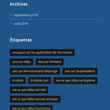
Archives
septembre 2018
août 2018
Étiquettes
arnaques sur les application de rencontres
avis sur Idilys
avis sur Infideles
avis sur RencontresHorsMariage
avis sur SnapAdultere
Erotilink
Erotilink.com
est-ce que Idilys est légitime
est-ce que Idilys est réel
est-ce que Idilys est une arnaque
est-ce que Idilys fonctionne