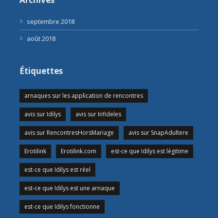
septembre 2018
août 2018
Étiquettes
arnaques sur les application de rencontres
avis sur Idilys
avis sur Infideles
avis sur RencontresHorsMariage
avis sur SnapAdultere
Erotilink
Erotilink.com
est-ce que Idilys est légitime
est-ce que Idilys est réel
est-ce que Idilys est une arnaque
est-ce que Idilys fonctionne