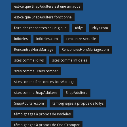
est-ce que SnapAdultere est une arnaque
est-ce que SnapAdultere fonctionne
faire des rencontres en Belgique
Idilys
Idilys.com
Infideles
Infideles.com
rencontre sexuelle
RencontresHorsMariage
RencontresHorsMariage.com
sites comme Idilys
sites comme Infideles
sites comme OsezTromper
sites comme RencontresHorsMariage
sites comme SnapAdultere
SnapAdultere
SnapAdultere.com
témoignages à propos de Idilys
témoignages à propos de Infideles
témoignages à propos de OsezTromper