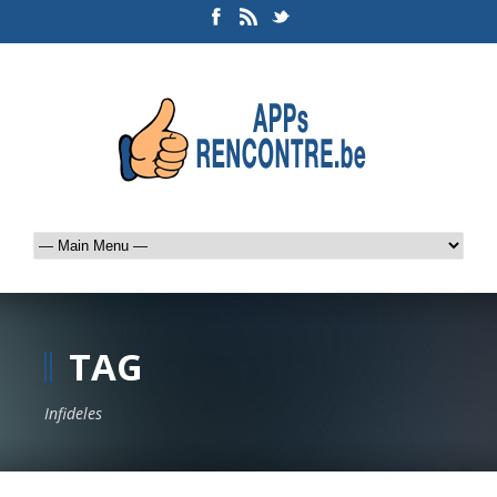
TAG
Infideles