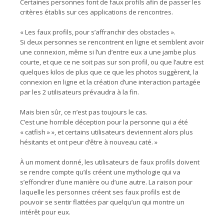
Certaines personnes font de faux profils afin de passer les
critères établis sur ces applications de rencontres.
« Les faux profils, pour s’affranchir des obstacles ».
Si deux personnes se rencontrent en ligne et semblent avoir
une connexion, même si l’un d’entre eux a une jambe plus
courte, et que ce ne soit pas sur son profil, ou que l’autre est
quelques kilos de plus que ce que les photos suggèrent, la
connexion en ligne et la création d’une interaction partagée
par les 2 utilisateurs prévaudra à la fin.
Mais bien sûr, ce n’est pas toujours le cas.
C’est une horrible déception pour la personne qui a été
« catfish » », et certains utilisateurs deviennent alors plus
hésitants et ont peur d’être à nouveau caté. »
À un moment donné, les utilisateurs de faux profils doivent
se rendre compte qu’ils créent une mythologie qui va
s’effondrer d’une manière ou d’une autre. La raison pour
laquelle les personnes créent ses faux profils est de
pouvoir se sentir flattées par quelqu’un qui montre un
intérêt pour eux.