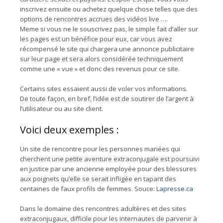
inscrivez ensuite ou achetez quelque chose telles que des
options de rencontres accrues des vidéos live ….
Meme si vous ne le souscrivez pas, le simple fait d’aller sur
les pages est un bénéfice pour eux, car vous avez
récompensé le site qui chargera une annonce publicitaire
sur leur page et sera alors considérée techniquement
comme une « vue » et donc des revenus pour ce site.
Certains sites essaient aussi de voler vos informations.
De toute façon, en bref, l’idée est de soutirer de l’argent à
l’utilisateur ou au site client.
Voici deux exemples :
Un site de rencontre pour les personnes mariées qui
cherchent une petite aventure extraconjugale est poursuivi
en justice par une ancienne employée pour des blessures
aux poignets qu’elle se serait infligée en tapant des
centaines de faux profils de femmes. Souce:
Lapresse.ca
Dans le domaine des rencontres adultères et des sites
extraconjugaux, difficile pour les internautes de parvenir à