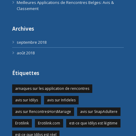
Meilleures Applications de Rencontres Belges: Avis &
Classement
Archives
septembre 2018
août 2018
Étiquettes
arnaques sur les application de rencontres
avis sur Idilys
avis sur Infideles
avis sur RencontresHorsMariage
avis sur SnapAdultere
Erotilink
Erotilink.com
est-ce que Idilys est légitime
est-ce que Idilys est réel