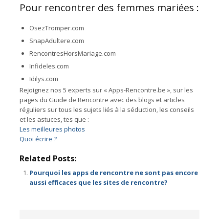
Pour rencontrer des femmes mariées :
OsezTromper.com
SnapAdultere.com
RencontresHorsMariage.com
Infideles.com
Idilys.com
Rejoignez nos 5 experts sur « Apps-Rencontre.be », sur les
pages du
Guide de Rencontre
avec des blogs et articles
réguliers sur tous les sujets liés à la séduction, les conseils
et les astuces, tes que :
Les meilleures photos
Quoi écrire ?
Related Posts:
Pourquoi les apps de rencontre ne sont pas encore
aussi efficaces que les sites de rencontre?