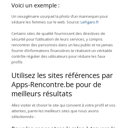
Voici un exemple :
Un sexagénaire usurpait la photo d’un mannequin pour
séduire les femmes sur le web. Source:
LeFigaro.fr
Certains sites de qualité fournissent des directives de
sécurité pour l’utilisation de leurs services, y compris
rencontrer des personnes dans un lieu public et ne jamais
fournir d’informations financières te réalisent un véritable
contrôle régulier des utilisateurs pour réduire les faux
profils
Utilisez les sites références par
Apps-Rencontre.be pour de
meilleurs résultats
Allez visiter et choisir le site qui convient à votre profil et vos
attentes, parmi les meilleurs sites que nous avons
sélectionnés :