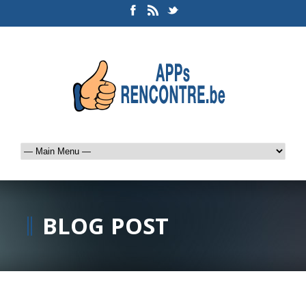
BLOG POST