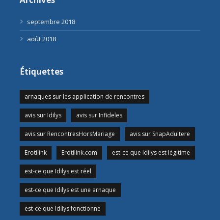
septembre 2018
août 2018
Étiquettes
arnaques sur les application de rencontres
avis sur Idilys
avis sur Infideles
avis sur RencontresHorsMariage
avis sur SnapAdultere
Erotilink
Erotilink.com
est-ce que Idilys est légitime
est-ce que Idilys est réel
est-ce que Idilys est une arnaque
est-ce que Idilys fonctionne