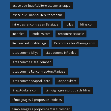
est-ce que SnapAdultere est une arnaque
est-ce que SnapAdultere fonctionne
faire des rencontres en Belgique
Idilys
Idilys.com
Infideles
Infideles.com
rencontre sexuelle
RencontresHorsMariage
RencontresHorsMariage.com
sites comme Idilys
sites comme Infideles
sites comme OsezTromper
sites comme RencontresHorsMariage
sites comme SnapAdultere
SnapAdultere
SnapAdultere.com
témoignages à propos de Idilys
témoignages à propos de Infideles
témoignages à propos de OsezTromper