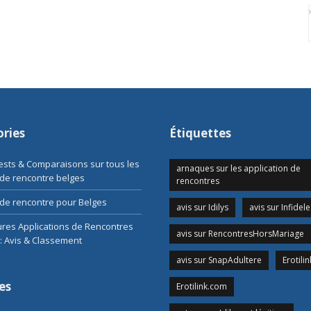
ries
Étiquettes
Tests & Comparaisons sur tous les
arnaques sur les application de
 de rencontre belges
rencontres
de rencontre pour Belges
avis sur Idilys
avis sur Infidele
ures Applications de Rencontres
avis sur RencontresHorsMariage
: Avis & Classement
avis sur SnapAdultere
Erotilin
es
Erotilink.com