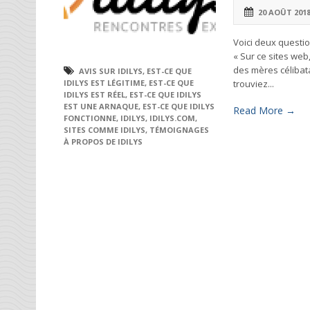
20 AOÛT 201
Voici deux questio
« Sur ce sites web
des mères célibata
AVIS SUR IDILYS
,
EST-CE QUE
trouviez...
IDILYS EST LÉGITIME
,
EST-CE QUE
IDILYS EST RÉEL
,
EST-CE QUE IDILYS
EST UNE ARNAQUE
,
EST-CE QUE IDILYS
Read More →
FONCTIONNE
,
IDILYS
,
IDILYS.COM
,
SITES COMME IDILYS
,
TÉMOIGNAGES
À PROPOS DE IDILYS