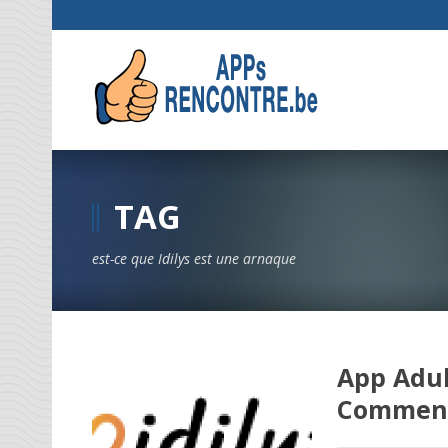
TAG
est-ce que Idilys est une arnaque
App Adul
Comment