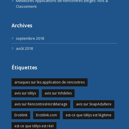
Meilleures Applications de Rencontres Belges: Avis &
Classement
Archives
septembre 2018
août 2018
Étiquettes
arnaques sur les application de rencontres
avis sur Idilys
avis sur Infideles
avis sur RencontresHorsMariage
avis sur SnapAdultere
Erotilink
Erotilink.com
est-ce que Idilys est légitime
est-ce que Idilys est réel