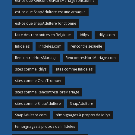
est-ce que RencontresHorsMariage fonctionne
est-ce que SnapAdultere est une arnaque
est-ce que SnapAdultere fonctionne
faire des rencontres en Belgique
Idilys
Idilys.com
Infideles
Infideles.com
rencontre sexuelle
RencontresHorsMariage
RencontresHorsMariage.com
sites comme Idilys
sites comme Infideles
sites comme OsezTromper
sites comme RencontresHorsMariage
sites comme SnapAdultere
SnapAdultere
SnapAdultere.com
témoignages à propos de Idilys
témoignages à propos de Infideles