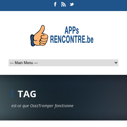
TAG
est-ce que OsezTromper fonctionne