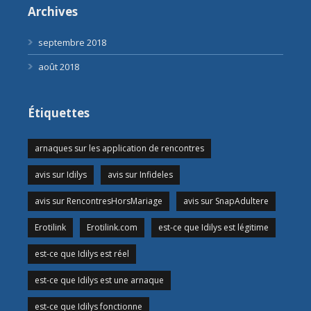
Archives
septembre 2018
août 2018
Étiquettes
arnaques sur les application de rencontres
avis sur Idilys
avis sur Infideles
avis sur RencontresHorsMariage
avis sur SnapAdultere
Erotilink
Erotilink.com
est-ce que Idilys est légitime
est-ce que Idilys est réel
est-ce que Idilys est une arnaque
est-ce que Idilys fonctionne