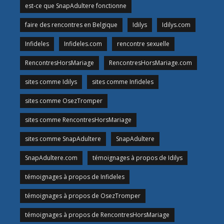
est-ce que SnapAdultere fonctionne
faire des rencontres en Belgique
Idilys
Idilys.com
Infideles
Infideles.com
rencontre sexuelle
RencontresHorsMariage
RencontresHorsMariage.com
sites comme Idilys
sites comme Infideles
sites comme OsezTromper
sites comme RencontresHorsMariage
sites comme SnapAdultere
SnapAdultere
SnapAdultere.com
témoignages à propos de Idilys
témoignages à propos de Infideles
témoignages à propos de OsezTromper
témoignages à propos de RencontresHorsMariage