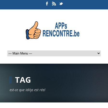
TAG
est-ce que Idilys est réel