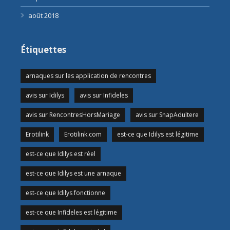
août 2018
Étiquettes
arnaques sur les application de rencontres
avis sur Idilys
avis sur Infideles
avis sur RencontresHorsMariage
avis sur SnapAdultere
Erotilink
Erotilink.com
est-ce que Idilys est légitime
est-ce que Idilys est réel
est-ce que Idilys est une arnaque
est-ce que Idilys fonctionne
est-ce que Infideles est légitime