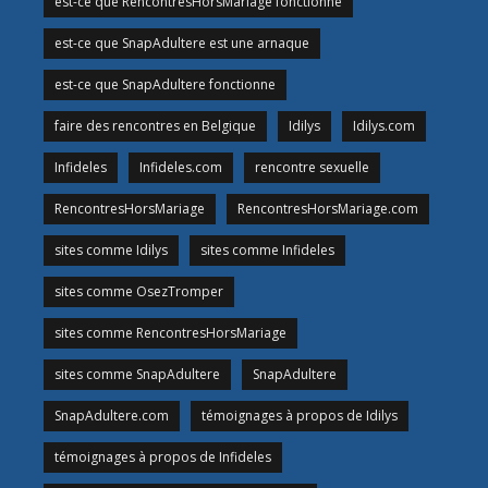
est-ce que RencontresHorsMariage fonctionne
est-ce que SnapAdultere est une arnaque
est-ce que SnapAdultere fonctionne
faire des rencontres en Belgique
Idilys
Idilys.com
Infideles
Infideles.com
rencontre sexuelle
RencontresHorsMariage
RencontresHorsMariage.com
sites comme Idilys
sites comme Infideles
sites comme OsezTromper
sites comme RencontresHorsMariage
sites comme SnapAdultere
SnapAdultere
SnapAdultere.com
témoignages à propos de Idilys
témoignages à propos de Infideles