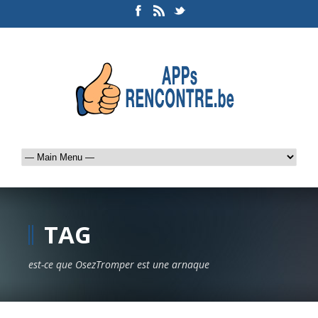
TAG
est-ce que OsezTromper est une arnaque