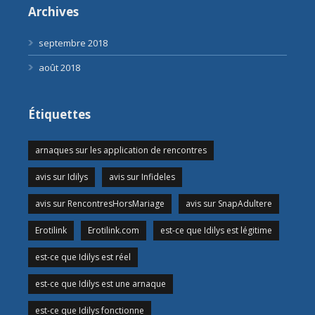
Archives
septembre 2018
août 2018
Étiquettes
arnaques sur les application de rencontres
avis sur Idilys
avis sur Infideles
avis sur RencontresHorsMariage
avis sur SnapAdultere
Erotilink
Erotilink.com
est-ce que Idilys est légitime
est-ce que Idilys est réel
est-ce que Idilys est une arnaque
est-ce que Idilys fonctionne