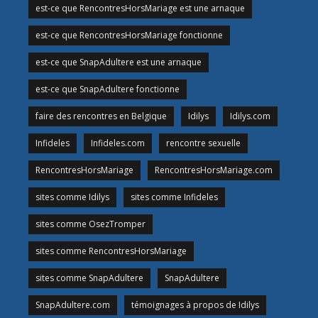
est-ce que RencontresHorsMariage est une arnaque
est-ce que RencontresHorsMariage fonctionne
est-ce que SnapAdultere est une arnaque
est-ce que SnapAdultere fonctionne
faire des rencontres en Belgique
Idilys
Idilys.com
Infideles
Infideles.com
rencontre sexuelle
RencontresHorsMariage
RencontresHorsMariage.com
sites comme Idilys
sites comme Infideles
sites comme OsezTromper
sites comme RencontresHorsMariage
sites comme SnapAdultere
SnapAdultere
SnapAdultere.com
témoignages à propos de Idilys