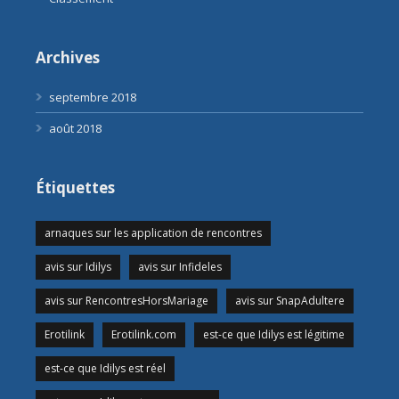
Archives
septembre 2018
août 2018
Étiquettes
arnaques sur les application de rencontres
avis sur Idilys
avis sur Infideles
avis sur RencontresHorsMariage
avis sur SnapAdultere
Erotilink
Erotilink.com
est-ce que Idilys est légitime
est-ce que Idilys est réel