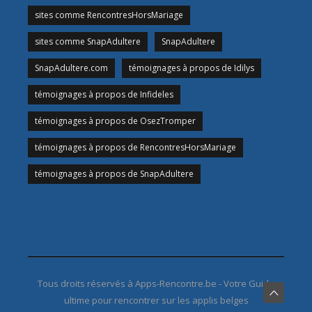
sites comme RencontresHorsMariage
sites comme SnapAdultere
SnapAdultere
SnapAdultere.com
témoignages à propos de Idilys
témoignages à propos de Infideles
témoignages à propos de OsezTromper
témoignages à propos de RencontresHorsMariage
témoignages à propos de SnapAdultere
Tous droits réservés à Apps-Rencontre.be - Votre Guide
ultime pour rencontrer sur les applis belges