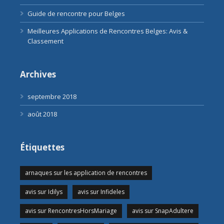
Guide de rencontre pour Belges
Meilleures Applications de Rencontres Belges: Avis &
Classement
Archives
septembre 2018
août 2018
Étiquettes
arnaques sur les application de rencontres
avis sur Idilys
avis sur Infideles
avis sur RencontresHorsMariage
avis sur SnapAdultere