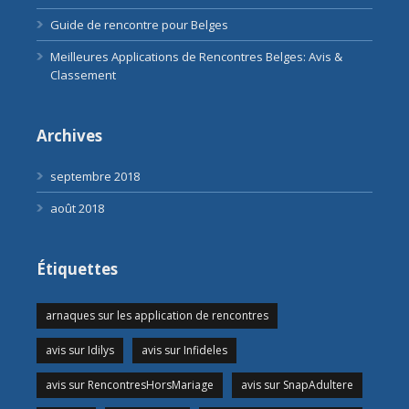
Guide de rencontre pour Belges
Meilleures Applications de Rencontres Belges: Avis &
Classement
Archives
septembre 2018
août 2018
Étiquettes
arnaques sur les application de rencontres
avis sur Idilys
avis sur Infideles
avis sur RencontresHorsMariage
avis sur SnapAdultere