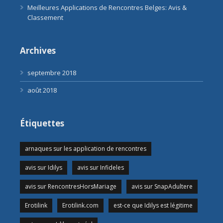
Meilleures Applications de Rencontres Belges: Avis &
Classement
Archives
septembre 2018
août 2018
Étiquettes
arnaques sur les application de rencontres
avis sur Idilys
avis sur Infideles
avis sur RencontresHorsMariage
avis sur SnapAdultere
Erotilink
Erotilink.com
est-ce que Idilys est légitime