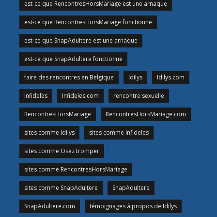
est-ce que RencontresHorsMariage est une arnaque
est-ce que RencontresHorsMariage fonctionne
est-ce que SnapAdultere est une arnaque
est-ce que SnapAdultere fonctionne
faire des rencontres en Belgique
Idilys
Idilys.com
Infideles
Infideles.com
rencontre sexuelle
RencontresHorsMariage
RencontresHorsMariage.com
sites comme Idilys
sites comme Infideles
sites comme OsezTromper
sites comme RencontresHorsMariage
sites comme SnapAdultere
SnapAdultere
SnapAdultere.com
témoignages à propos de Idilys