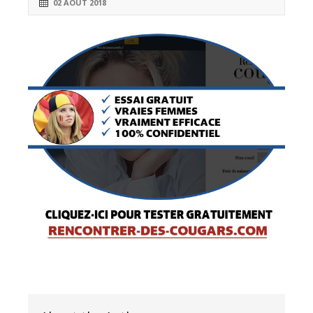
02 AOÛT 2018