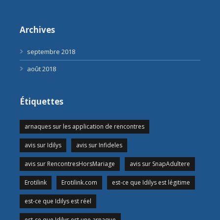
Archives
septembre 2018
août 2018
Étiquettes
arnaques sur les application de rencontres
avis sur Idilys
avis sur Infideles
avis sur RencontresHorsMariage
avis sur SnapAdultere
Erotilink
Erotilink.com
est-ce que Idilys est légitime
est-ce que Idilys est réel
est-ce que Idilys est une arnaque