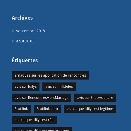
Archives
septembre 2018
août 2018
Étiquettes
arnaques sur les application de rencontres
avis sur Idilys
avis sur Infideles
avis sur RencontresHorsMariage
avis sur SnapAdultere
Erotilink
Erotilink.com
est-ce que Idilys est légitime
est-ce que Idilys est réel
est-ce que Idilys est une arnaque