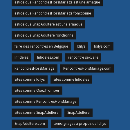
est-ce que RencontresHorsMariage est une arnaque
est-ce que RencontresHorsMariage fonctionne
est-ce que SnapAdultere est une arnaque
est-ce que SnapAdultere fonctionne
faire des rencontres en Belgique
Idilys
Idilys.com
Infideles
Infideles.com
rencontre sexuelle
RencontresHorsMariage
RencontresHorsMariage.com
sites comme Idilys
sites comme Infideles
sites comme OsezTromper
sites comme RencontresHorsMariage
sites comme SnapAdultere
SnapAdultere
SnapAdultere.com
témoignages à propos de Idilys