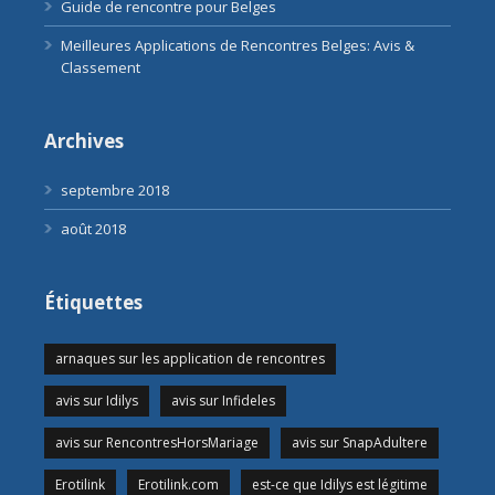
Guide de rencontre pour Belges
Meilleures Applications de Rencontres Belges: Avis &
Classement
Archives
septembre 2018
août 2018
Étiquettes
arnaques sur les application de rencontres
avis sur Idilys
avis sur Infideles
avis sur RencontresHorsMariage
avis sur SnapAdultere
Erotilink
Erotilink.com
est-ce que Idilys est légitime