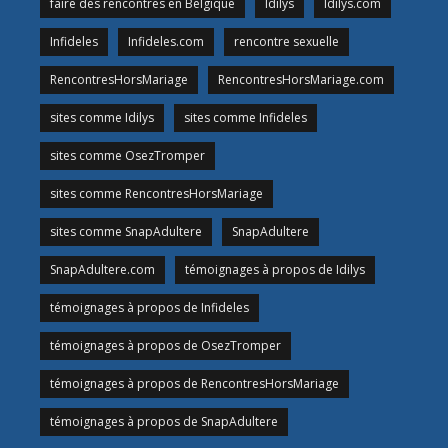
faire des rencontres en Belgique
Idilys
Idilys.com
Infideles
Infideles.com
rencontre sexuelle
RencontresHorsMariage
RencontresHorsMariage.com
sites comme Idilys
sites comme Infideles
sites comme OsezTromper
sites comme RencontresHorsMariage
sites comme SnapAdultere
SnapAdultere
SnapAdultere.com
témoignages à propos de Idilys
témoignages à propos de Infideles
témoignages à propos de OsezTromper
témoignages à propos de RencontresHorsMariage
témoignages à propos de SnapAdultere