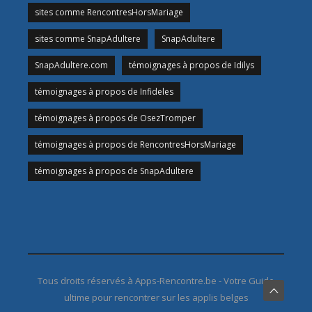
sites comme RencontresHorsMariage
sites comme SnapAdultere
SnapAdultere
SnapAdultere.com
témoignages à propos de Idilys
témoignages à propos de Infideles
témoignages à propos de OsezTromper
témoignages à propos de RencontresHorsMariage
témoignages à propos de SnapAdultere
Tous droits réservés à Apps-Rencontre.be - Votre Guide
ultime pour rencontrer sur les applis belges