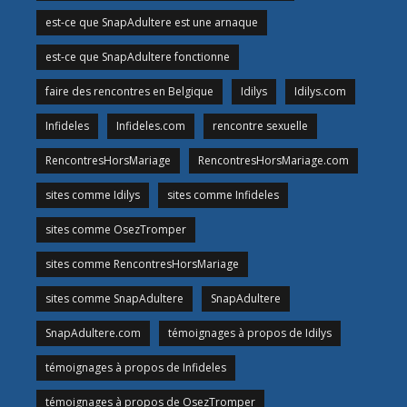
est-ce que SnapAdultere est une arnaque
est-ce que SnapAdultere fonctionne
faire des rencontres en Belgique
Idilys
Idilys.com
Infideles
Infideles.com
rencontre sexuelle
RencontresHorsMariage
RencontresHorsMariage.com
sites comme Idilys
sites comme Infideles
sites comme OsezTromper
sites comme RencontresHorsMariage
sites comme SnapAdultere
SnapAdultere
SnapAdultere.com
témoignages à propos de Idilys
témoignages à propos de Infideles
témoignages à propos de OsezTromper