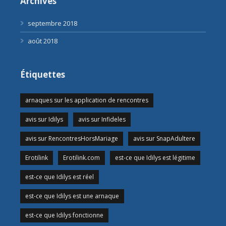
Archives
septembre 2018
août 2018
Étiquettes
arnaques sur les application de rencontres
avis sur Idilys
avis sur Infideles
avis sur RencontresHorsMariage
avis sur SnapAdultere
Erotilink
Erotilink.com
est-ce que Idilys est légitime
est-ce que Idilys est réel
est-ce que Idilys est une arnaque
est-ce que Idilys fonctionne