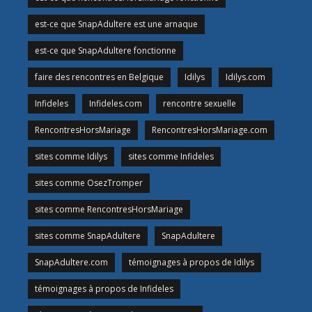
est-ce que SnapAdultere est une arnaque
est-ce que SnapAdultere fonctionne
faire des rencontres en Belgique
Idilys
Idilys.com
Infideles
Infideles.com
rencontre sexuelle
RencontresHorsMariage
RencontresHorsMariage.com
sites comme Idilys
sites comme Infideles
sites comme OsezTromper
sites comme RencontresHorsMariage
sites comme SnapAdultere
SnapAdultere
SnapAdultere.com
témoignages à propos de Idilys
témoignages à propos de Infideles