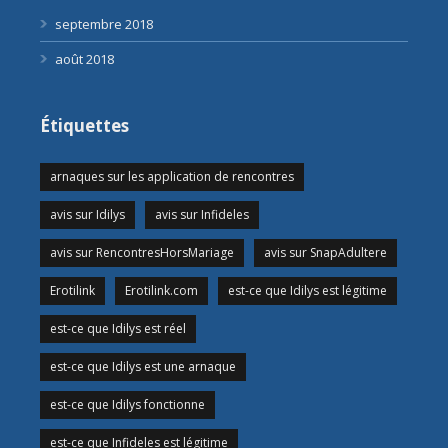
septembre 2018
août 2018
Étiquettes
arnaques sur les application de rencontres
avis sur Idilys
avis sur Infideles
avis sur RencontresHorsMariage
avis sur SnapAdultere
Erotilink
Erotilink.com
est-ce que Idilys est légitime
est-ce que Idilys est réel
est-ce que Idilys est une arnaque
est-ce que Idilys fonctionne
est-ce que Infideles est légitime