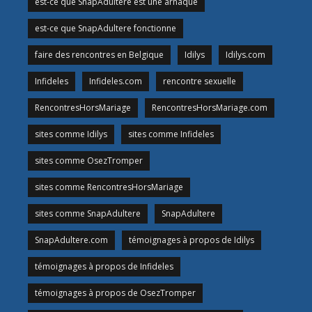
est-ce que SnapAdultere est une arnaque
est-ce que SnapAdultere fonctionne
faire des rencontres en Belgique
Idilys
Idilys.com
Infideles
Infideles.com
rencontre sexuelle
RencontresHorsMariage
RencontresHorsMariage.com
sites comme Idilys
sites comme Infideles
sites comme OsezTromper
sites comme RencontresHorsMariage
sites comme SnapAdultere
SnapAdultere
SnapAdultere.com
témoignages à propos de Idilys
témoignages à propos de Infideles
témoignages à propos de OsezTromper