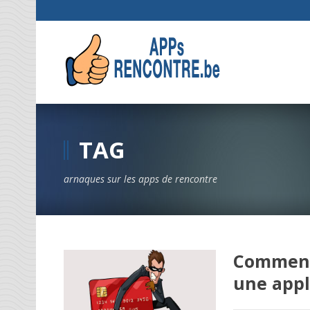
TAG
arnaques sur les apps de rencontre
Comment 
une appl