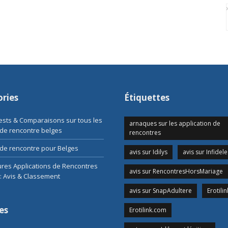
ries
Étiquettes
Tests & Comparaisons sur tous les
arnaques sur les application de
 de rencontre belges
rencontres
de rencontre pour Belges
avis sur Idilys
avis sur Infidele
ures Applications de Rencontres
avis sur RencontresHorsMariage
: Avis & Classement
avis sur SnapAdultere
Erotilin
es
Erotilink.com