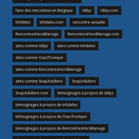
faire des rencontres en Belgique
Idilys
Idilys.com
Infideles
Infideles.com
rencontre sexuelle
RencontresHorsMariage
RencontresHorsMariage.com
sites comme Idilys
sites comme Infideles
sites comme OsezTromper
sites comme RencontresHorsMariage
sites comme SnapAdultere
SnapAdultere
SnapAdultere.com
témoignages à propos de Idilys
témoignages à propos de Infideles
témoignages à propos de OsezTromper
témoignages à propos de RencontresHorsMariage