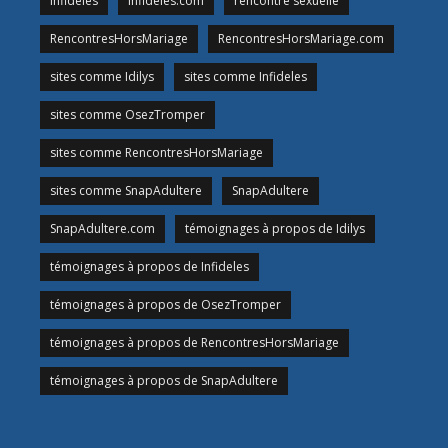
Infideles
Infideles.com
rencontre sexuelle
RencontresHorsMariage
RencontresHorsMariage.com
sites comme Idilys
sites comme Infideles
sites comme OsezTromper
sites comme RencontresHorsMariage
sites comme SnapAdultere
SnapAdultere
SnapAdultere.com
témoignages à propos de Idilys
témoignages à propos de Infideles
témoignages à propos de OsezTromper
témoignages à propos de RencontresHorsMariage
témoignages à propos de SnapAdultere