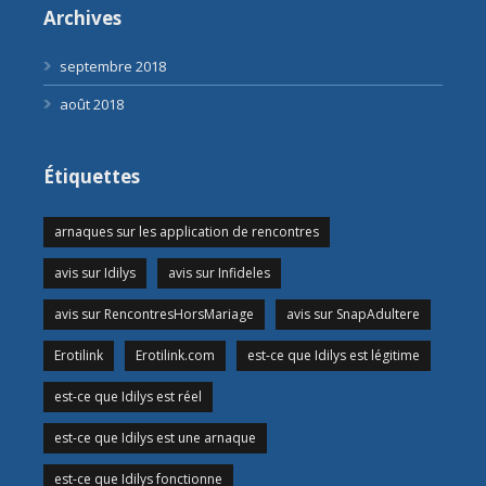
Archives
septembre 2018
août 2018
Étiquettes
arnaques sur les application de rencontres
avis sur Idilys
avis sur Infideles
avis sur RencontresHorsMariage
avis sur SnapAdultere
Erotilink
Erotilink.com
est-ce que Idilys est légitime
est-ce que Idilys est réel
est-ce que Idilys est une arnaque
est-ce que Idilys fonctionne