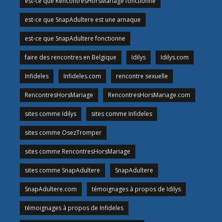
est-ce que RencontresHorsMariage fonctionne
est-ce que SnapAdultere est une arnaque
est-ce que SnapAdultere fonctionne
faire des rencontres en Belgique
Idilys
Idilys.com
Infideles
Infideles.com
rencontre sexuelle
RencontresHorsMariage
RencontresHorsMariage.com
sites comme Idilys
sites comme Infideles
sites comme OsezTromper
sites comme RencontresHorsMariage
sites comme SnapAdultere
SnapAdultere
SnapAdultere.com
témoignages à propos de Idilys
témoignages à propos de Infideles