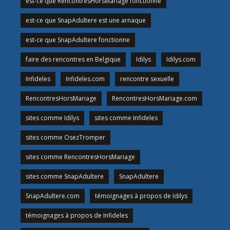
est-ce que RencontresHorsMariage fonctionne
est-ce que SnapAdultere est une arnaque
est-ce que SnapAdultere fonctionne
faire des rencontres en Belgique
Idilys
Idilys.com
Infideles
Infideles.com
rencontre sexuelle
RencontresHorsMariage
RencontresHorsMariage.com
sites comme Idilys
sites comme Infideles
sites comme OsezTromper
sites comme RencontresHorsMariage
sites comme SnapAdultere
SnapAdultere
SnapAdultere.com
témoignages à propos de Idilys
témoignages à propos de Infideles