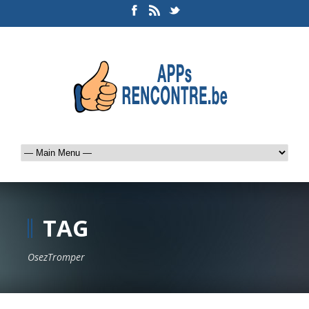
TAG
OsezTromper