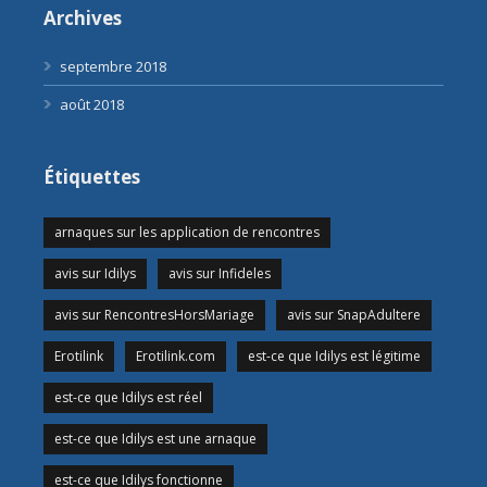
Archives
septembre 2018
août 2018
Étiquettes
arnaques sur les application de rencontres
avis sur Idilys
avis sur Infideles
avis sur RencontresHorsMariage
avis sur SnapAdultere
Erotilink
Erotilink.com
est-ce que Idilys est légitime
est-ce que Idilys est réel
est-ce que Idilys est une arnaque
est-ce que Idilys fonctionne