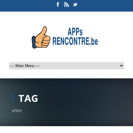
TAG
xFlirt