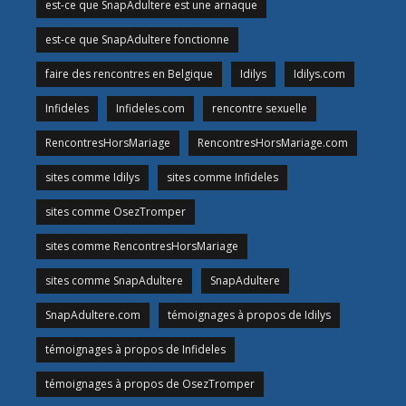
est-ce que SnapAdultere est une arnaque
est-ce que SnapAdultere fonctionne
faire des rencontres en Belgique
Idilys
Idilys.com
Infideles
Infideles.com
rencontre sexuelle
RencontresHorsMariage
RencontresHorsMariage.com
sites comme Idilys
sites comme Infideles
sites comme OsezTromper
sites comme RencontresHorsMariage
sites comme SnapAdultere
SnapAdultere
SnapAdultere.com
témoignages à propos de Idilys
témoignages à propos de Infideles
témoignages à propos de OsezTromper