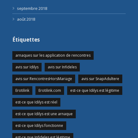
septembre 2018
août 2018
Étiquettes
arnaques sur les application de rencontres
avis sur Idilys
avis sur Infideles
avis sur RencontresHorsMariage
avis sur SnapAdultere
Erotilink
Erotilink.com
est-ce que Idilys est légitime
est-ce que Idilys est réel
est-ce que Idilys est une arnaque
est-ce que Idilys fonctionne
est-ce que Infideles est légitime