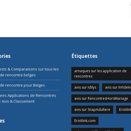
ries
Étiquettes
Tests & Comparaisons sur tous les
arnaques sur les application de
 de rencontre belges
rencontres
de rencontre pour Belges
avis sur Idilys
avis sur Infidele
ures Applications de Rencontres
avis sur RencontresHorsMariage
: Avis & Classement
avis sur SnapAdultere
Erotilin
es
Erotilink.com