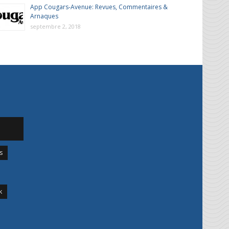
App Cougars-Avenue: Revues, Commentaires &
Arnaques
septembre 2, 2018
s
k