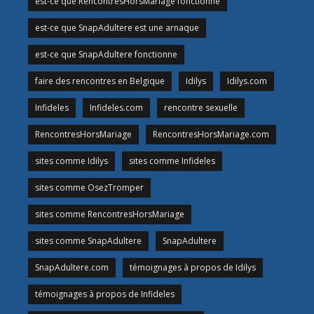
est-ce que RencontresHorsMariage fonctionne
est-ce que SnapAdultere est une arnaque
est-ce que SnapAdultere fonctionne
faire des rencontres en Belgique
Idilys
Idilys.com
Infideles
Infideles.com
rencontre sexuelle
RencontresHorsMariage
RencontresHorsMariage.com
sites comme Idilys
sites comme Infideles
sites comme OsezTromper
sites comme RencontresHorsMariage
sites comme SnapAdultere
SnapAdultere
SnapAdultere.com
témoignages à propos de Idilys
témoignages à propos de Infideles