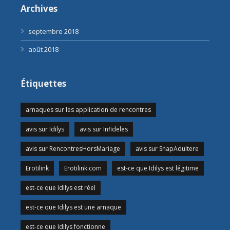
Archives
septembre 2018
août 2018
Étiquettes
arnaques sur les application de rencontres
avis sur Idilys
avis sur Infideles
avis sur RencontresHorsMariage
avis sur SnapAdultere
Erotilink
Erotilink.com
est-ce que Idilys est légitime
est-ce que Idilys est réel
est-ce que Idilys est une arnaque
est-ce que Idilys fonctionne