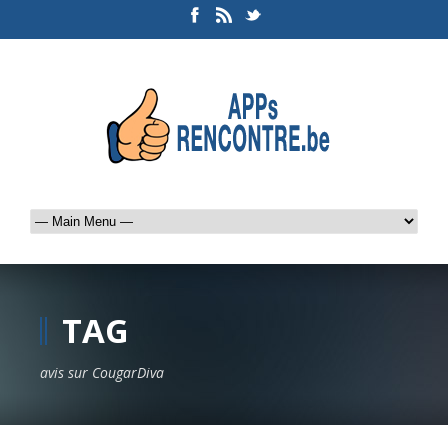
TAG
avis sur CougarDiva