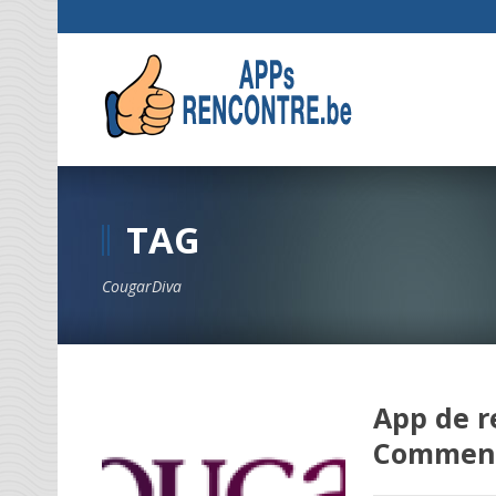
TAG
CougarDiva
App de r
Comment