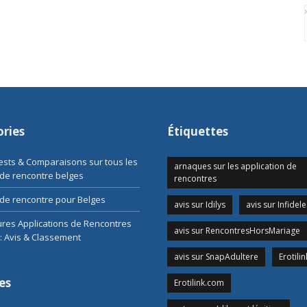
ries
Étiquettes
Tests & Comparaisons sur tous les
arnaques sur les application de
 de rencontre belges
rencontres
de rencontre pour Belges
avis sur Idilys
avis sur Infidele
ures Applications de Rencontres
avis sur RencontresHorsMariage
: Avis & Classement
avis sur SnapAdultere
Erotilin
es
Erotilink.com