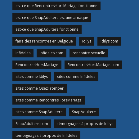
est-ce que RencontresHorsMariage fonctionne
est-ce que SnapAdultere est une arnaque
est-ce que SnapAdultere fonctionne
faire des rencontres en Belgique
Idilys
Idilys.com
Infideles
Infideles.com
rencontre sexuelle
RencontresHorsMariage
RencontresHorsMariage.com
sites comme Idilys
sites comme Infideles
sites comme OsezTromper
sites comme RencontresHorsMariage
sites comme SnapAdultere
SnapAdultere
SnapAdultere.com
témoignages à propos de Idilys
témoignages à propos de Infideles