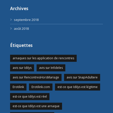
Archives
septembre 2018
août 2018
Étiquettes
arnaques sur les application de rencontres
avis sur Idilys
avis sur Infideles
avis sur RencontresHorsMariage
avis sur SnapAdultere
Erotilink
Erotilink.com
est-ce que Idilys est légitime
est-ce que Idilys est réel
est-ce que Idilys est une arnaque