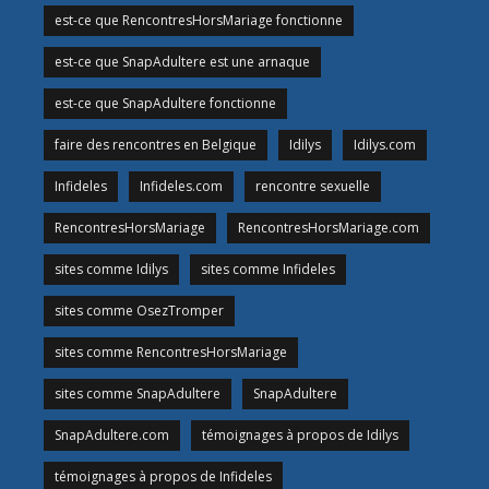
est-ce que RencontresHorsMariage fonctionne
est-ce que SnapAdultere est une arnaque
est-ce que SnapAdultere fonctionne
faire des rencontres en Belgique
Idilys
Idilys.com
Infideles
Infideles.com
rencontre sexuelle
RencontresHorsMariage
RencontresHorsMariage.com
sites comme Idilys
sites comme Infideles
sites comme OsezTromper
sites comme RencontresHorsMariage
sites comme SnapAdultere
SnapAdultere
SnapAdultere.com
témoignages à propos de Idilys
témoignages à propos de Infideles