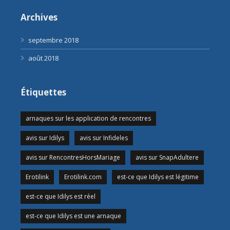
Archives
septembre 2018
août 2018
Étiquettes
arnaques sur les application de rencontres
avis sur Idilys
avis sur Infideles
avis sur RencontresHorsMariage
avis sur SnapAdultere
Erotilink
Erotilink.com
est-ce que Idilys est légitime
est-ce que Idilys est réel
est-ce que Idilys est une arnaque