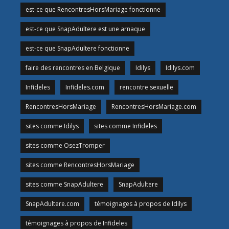
est-ce que RencontresHorsMariage fonctionne
est-ce que SnapAdultere est une arnaque
est-ce que SnapAdultere fonctionne
faire des rencontres en Belgique
Idilys
Idilys.com
Infideles
Infideles.com
rencontre sexuelle
RencontresHorsMariage
RencontresHorsMariage.com
sites comme Idilys
sites comme Infideles
sites comme OsezTromper
sites comme RencontresHorsMariage
sites comme SnapAdultere
SnapAdultere
SnapAdultere.com
témoignages à propos de Idilys
témoignages à propos de Infideles