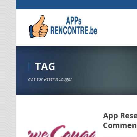
TAG
avis sur ReserveCougar
App Rese
Comment