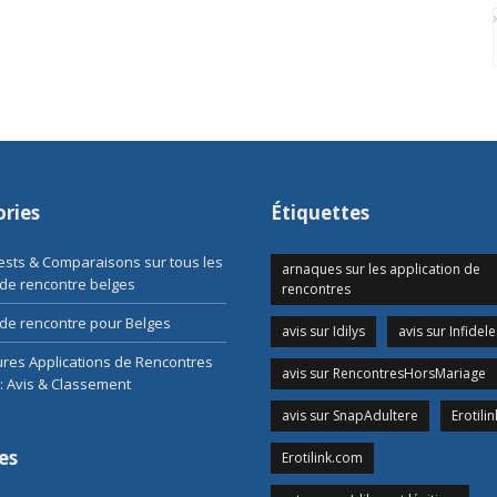
ries
Étiquettes
Tests & Comparaisons sur tous les
arnaques sur les application de
 de rencontre belges
rencontres
de rencontre pour Belges
avis sur Idilys
avis sur Infidele
ures Applications de Rencontres
avis sur RencontresHorsMariage
: Avis & Classement
avis sur SnapAdultere
Erotilin
es
Erotilink.com