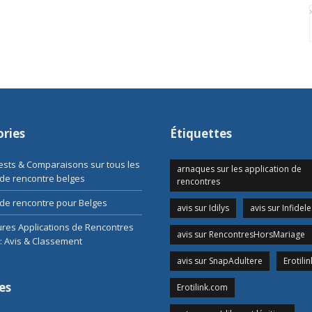
ries
Étiquettes
Tests & Comparaisons sur tous les
arnaques sur les application de
 de rencontre belges
rencontres
de rencontre pour Belges
avis sur Idilys
avis sur Infidele
ures Applications de Rencontres
avis sur RencontresHorsMariage
: Avis & Classement
avis sur SnapAdultere
Erotilin
es
Erotilink.com