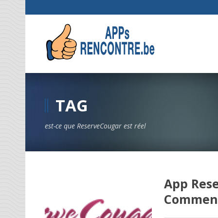
TAG
est-ce que ReserveCougar est réel
App Rese
Comment