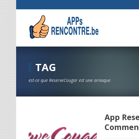
TAG
est-ce que ReserveCougar est une arnaque
App Rese
Comment