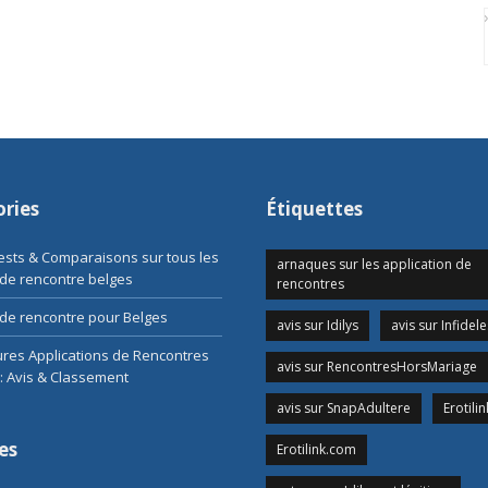
ries
Étiquettes
Tests & Comparaisons sur tous les
arnaques sur les application de
 de rencontre belges
rencontres
de rencontre pour Belges
avis sur Idilys
avis sur Infidele
ures Applications de Rencontres
avis sur RencontresHorsMariage
: Avis & Classement
avis sur SnapAdultere
Erotilin
es
Erotilink.com