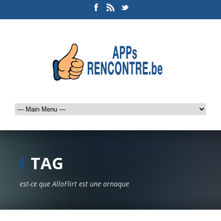
TAG
est-ce que AlloFlirt est une arnaque