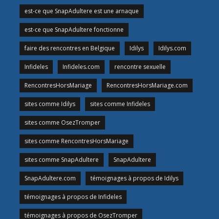
est-ce que SnapAdultere est une arnaque
est-ce que SnapAdultere fonctionne
faire des rencontres en Belgique
Idilys
Idilys.com
Infideles
Infideles.com
rencontre sexuelle
RencontresHorsMariage
RencontresHorsMariage.com
sites comme Idilys
sites comme Infideles
sites comme OsezTromper
sites comme RencontresHorsMariage
sites comme SnapAdultere
SnapAdultere
SnapAdultere.com
témoignages à propos de Idilys
témoignages à propos de Infideles
témoignages à propos de OsezTromper