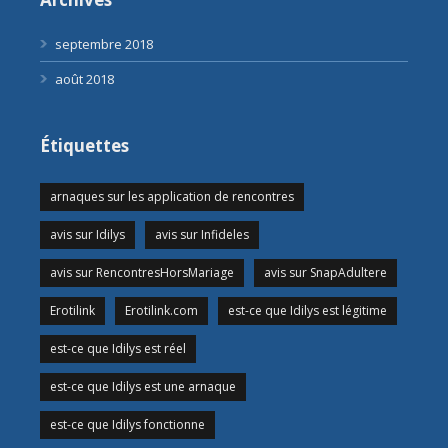
septembre 2018
août 2018
Étiquettes
arnaques sur les application de rencontres
avis sur Idilys
avis sur Infideles
avis sur RencontresHorsMariage
avis sur SnapAdultere
Erotilink
Erotilink.com
est-ce que Idilys est légitime
est-ce que Idilys est réel
est-ce que Idilys est une arnaque
est-ce que Idilys fonctionne