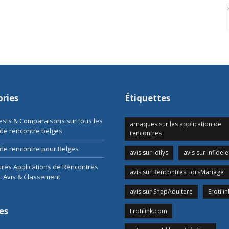
ries
Étiquettes
Tests & Comparaisons sur tous les
arnaques sur les application de
 de rencontre belges
rencontres
de rencontre pour Belges
avis sur Idilys
avis sur Infidele
ures Applications de Rencontres
avis sur RencontresHorsMariage
: Avis & Classement
avis sur SnapAdultere
Erotilin
es
Erotilink.com