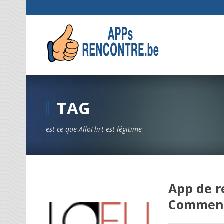
TAG
est-ce que AlloFlirt est légitime
App de r
Comment