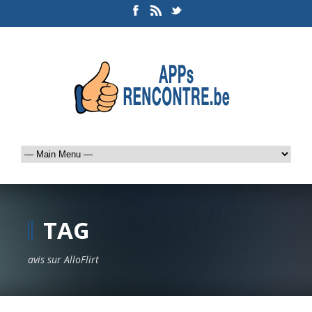
TAG
avis sur AlloFlirt