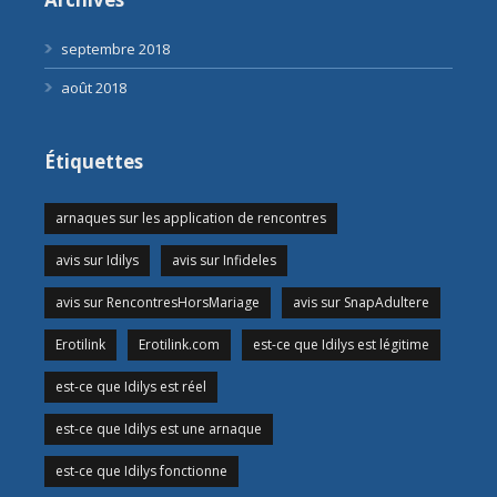
septembre 2018
août 2018
Étiquettes
arnaques sur les application de rencontres
avis sur Idilys
avis sur Infideles
avis sur RencontresHorsMariage
avis sur SnapAdultere
Erotilink
Erotilink.com
est-ce que Idilys est légitime
est-ce que Idilys est réel
est-ce que Idilys est une arnaque
est-ce que Idilys fonctionne