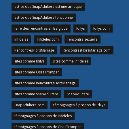
est-ce que SnapAdultere est une arnaque
est-ce que SnapAdultere fonctionne
faire des rencontres en Belgique
Idilys
Idilys.com
Infideles
Infideles.com
rencontre sexuelle
RencontresHorsMariage
RencontresHorsMariage.com
sites comme Idilys
sites comme Infideles
sites comme OsezTromper
sites comme RencontresHorsMariage
sites comme SnapAdultere
SnapAdultere
SnapAdultere.com
témoignages à propos de Idilys
témoignages à propos de Infideles
témoignages à propos de OsezTromper