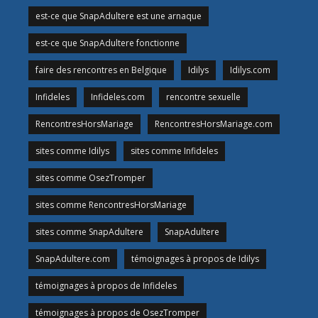
est-ce que SnapAdultere est une arnaque
est-ce que SnapAdultere fonctionne
faire des rencontres en Belgique
Idilys
Idilys.com
Infideles
Infideles.com
rencontre sexuelle
RencontresHorsMariage
RencontresHorsMariage.com
sites comme Idilys
sites comme Infideles
sites comme OsezTromper
sites comme RencontresHorsMariage
sites comme SnapAdultere
SnapAdultere
SnapAdultere.com
témoignages à propos de Idilys
témoignages à propos de Infideles
témoignages à propos de OsezTromper