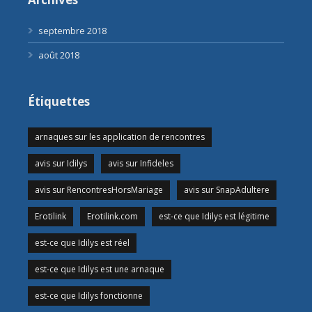
septembre 2018
août 2018
Étiquettes
arnaques sur les application de rencontres
avis sur Idilys
avis sur Infideles
avis sur RencontresHorsMariage
avis sur SnapAdultere
Erotilink
Erotilink.com
est-ce que Idilys est légitime
est-ce que Idilys est réel
est-ce que Idilys est une arnaque
est-ce que Idilys fonctionne