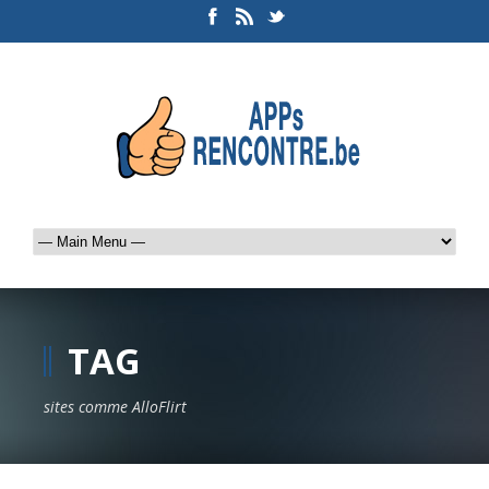
TAG
sites comme AlloFlirt